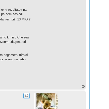
er ni rezultatov na
m pa sem zasledil
dal reci piši 13 MIO €
mamo ki niso Chelsea
povsem odtujena od
a nogometni tržnici,
gi pa eno na petih
T
o
p