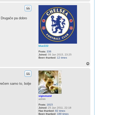
o
p
. Drugače pa dobro
blue222
Posts:
336
Joined:
09 Jan 2015, 23:25
Been thanked:
12 times
T
o
p
rečem samo to, bolje
sigismund
admin
Posts:
1815
Joined:
25 Jan 2011, 22:18
Has thanked:
82 times
Been thanked:
189 times