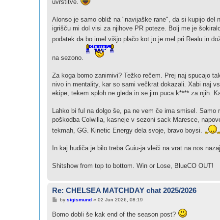
uvrstitve.
Alonso je samo obliž na "navijaške rane", da si kupijo del
igrišču mi dol visi za njihove PR poteze. Bolj me je šokiral
podatek da bo imel višjo plačo kot jo je mel pri Realu in dož
na sezono.
Za koga bomo zanimivi? Težko rečem. Prej naj spucajo tale
nivo in mentality, kar so sami večkrat dokazali. Xabi naj 
ekipe, tekem sploh ne gleda in se jim puca k**** za njih.
Lahko bi ful na dolgo še, pa ne vem če ima smisel. Samo 
poškodba Colwilla, kasneje v sezoni sack Maresce, napove
tekmah, GG. Kinetic Energy dela svoje, bravo boysi.
In kaj hudiča je bilo treba Guiu-ja vleči na vrat na nos naz
Shitshow from top to bottom. Win or Lose, BlueCO OUT!
Re: CHELSEA MATCHDAY chat 2025/2026
P
by
sigismund
»
02 Jun 2026, 08:19
o
s
Bomo dobli še kak end of the season post?
t