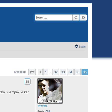
Search
Advanced search
Login
Page
36
of
36
1
32
33
34
35
36
Previous
540 posts
…
adko 3. Ampak je kar
Trivinho
Posts:
790