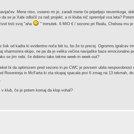
 navijačev. Mene niso, vseeno mi je, zaradi mene če pripeljejo nevemkoga, dokl
o da se je Xabi odločil za naš projekt, a ni kluba nič spremljal vsa leta? Pote
ivel tisti svoj "aha
" trenutek. 6 MIO € / sezono pri Realu, Chelsea mu je 
 šok od kadra ki evidentno noče biti tu, bo že to precej. Ogromno igralcev i
vsaj sharmonira ekipo, ne pa da je velika večina navijaške baze emocionalno 
 Kako se jim nebi, če dobimo take tekme week-in week-out?
rekel bi da optimizem pred sezono in po CWC je povsem ubila nesposobnost n
d Roseniorja in McFarta ki sta skupaj spacala prvi 6 zmag na 13 tekmah, dru
aj v klub, če je potem komaj da klop vohal?