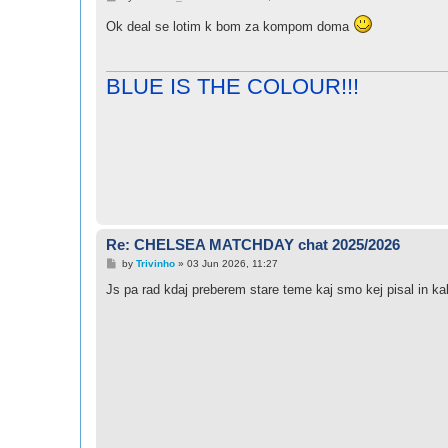
o
s
Ok deal se lotim k bom za kompom doma
t
BLUE IS THE COLOUR!!!
Re: CHELSEA MATCHDAY chat 2025/2026
P
by
Trivinho
»
03 Jun 2026, 11:27
o
s
Js pa rad kdaj preberem stare teme kaj smo kej pisal in k
t