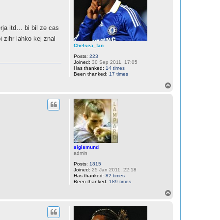
ja itd… bi bil ze cas
 zihr lahko kej znal
Chelsea_fan
Posts:
223
Joined:
30 Sep 2011, 17:05
Has thanked:
14 times
Been thanked:
17 times
T
o
p
sigismund
admin
Posts:
1815
Joined:
25 Jan 2011, 22:18
Has thanked:
82 times
Been thanked:
189 times
T
o
p