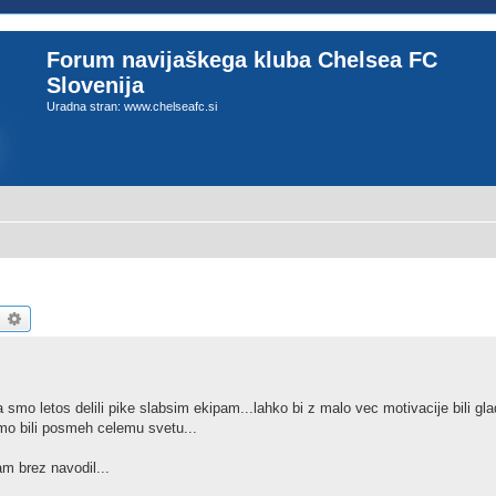
Forum navijaškega kluba Chelsea FC
Slovenija
Uradna stran: www.chelseafc.si
earch
Advanced search
 letos delili pike slabsim ekipam...lahko bi z malo vec motivacije bili gl
mo bili posmeh celemu svetu...
m brez navodil...