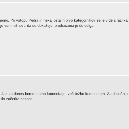
no. Po vstopu Pedra in nekaj ostalih prvo kategornikov se je videla razlika
majo vsi možnost, da se dokažejo, predsezona je še dolga.
i? Jaz za danes berem samo komentarje, več težko komentiram. Za današnjo 
t do začetka sezone.