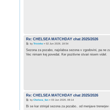
Re: CHELSEA MATCHDAY chat 2025/2026
P
by
Trivinho
»
02 Jun 2026, 18:54
o
s
Sezona za pozabo, najslabsa sezona v zgodovini, pa ne zara
t
Vec nimam kej povedat. Ker pozitivne stvari nisem videl.
Re: CHELSEA MATCHDAY chat 2025/2026
P
by
Chelsea_fan
»
03 Jun 2026, 08:14
o
s
Bi se kar strinjal sezona za pozabo.. od menjave trenerjev 
t