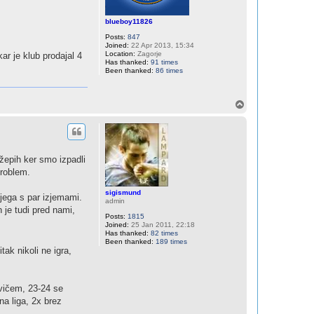
blueboy11826
Posts:
847
Joined:
22 Apr 2013, 15:34
Location:
Zagorje
ar je klub prodajal 4
Has thanked:
91 times
Been thanked:
86 times
T
o
p
 žepih ker smo izpadli
problem.
sigismund
jega s par izjemami.
admin
 je tudi pred nami,
Posts:
1815
Joined:
25 Jan 2011, 22:18
Has thanked:
82 times
Been thanked:
189 times
ak nikoli ne igra,
vičem, 23-24 se
na liga, 2x brez