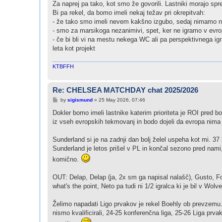
Za naprej pa tako, kot smo že govorili. Lastniki morajo spre
Bi pa rekel, da bomo imeli nekaj težav pri okrepitvah:
- že tako smo imeli nevem kakšno izgubo, sedaj nimamo ni
- smo za marsikoga nezanimivi, spet, ker ne igramo v evro
- če bi bli vi na mestu nekega WC ali pa perspektivnega igra
leta kot projekt
KTBFFH
Re: CHELSEA MATCHDAY chat 2025/2026
P
by
sigismund
»
25 May 2026, 07:46
o
s
Dokler bomo imeli lastnike katerim prioriteta je ROI pred b
t
iz vseh evropskih tekmovanj in bodo dojeli da evropa nima
Sunderland si je na zadnji dan bolj želel uspeha kot mi. 3
Sunderland je letos prišel v PL in končal sezono pred nami, 
komično.
OUT: Delap, Delap (ja, 2x sm ga napisal nalašč), Gusto, Fof
what's the point, Neto pa tudi ni 1/2 igralca ki je bil v Wo
Želimo napadati Ligo prvakov je rekel Boehly ob prevzemu
nismo kvalificirali, 24-25 konferenčna liga, 25-26 Liga prv