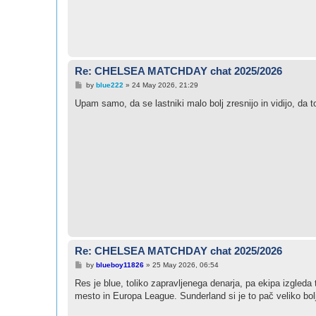
Re: CHELSEA MATCHDAY chat 2025/2026
P
by
blue222
»
24 May 2026, 21:29
o
s
Upam samo, da se lastniki malo bolj zresnijo in vidijo, da t
t
Re: CHELSEA MATCHDAY chat 2025/2026
P
by
blueboy11826
»
25 May 2026, 06:54
o
s
Res je blue, toliko zapravljenega denarja, pa ekipa izgleda
t
mesto in Europa League. Sunderland si je to pač veliko bolj