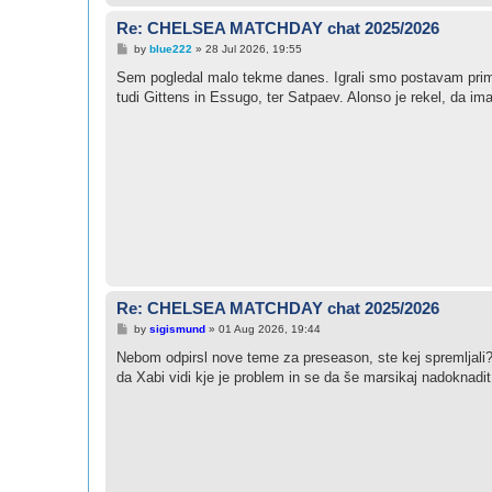
Re: CHELSEA MATCHDAY chat 2025/2026
P
by
blue222
»
28 Jul 2026, 19:55
o
s
Sem pogledal malo tekme danes. Igrali smo postavam primer
t
tudi Gittens in Essugo, ter Satpaev. Alonso je rekel, da i
Re: CHELSEA MATCHDAY chat 2025/2026
P
by
sigismund
»
01 Aug 2026, 19:44
o
s
Nebom odpirsl nove teme za preseason, ste kej spremljal
t
da Xabi vidi kje je problem in se da še marsikaj nadoknadi