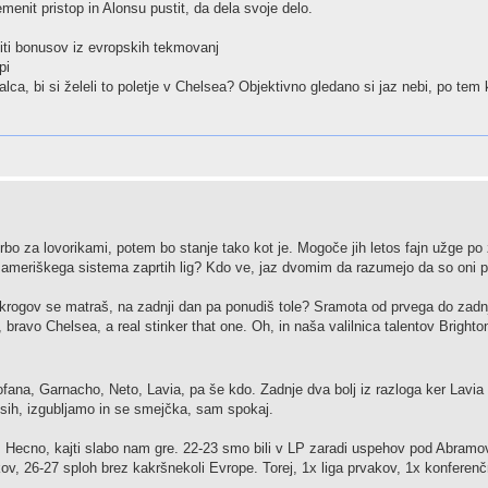
menit pristop in Alonsu pustit, da dela svoje delo.
ti bonusov iz evropskih tekmovanj
pi
lca, bi si želeli to poletje v Chelsea? Objektivno gledano si jaz nebi, po tem k
orbo za lovorikami, potem bo stanje tako kot je. Mogoče jih letos fajn užge po
 ameriškega sistema zaprtih lig? Kdo ve, jaz dvomim da razumejo da so oni 
7 krogov se matraš, na zadnji dan pa ponudiš tole? Sramota od prvega do zadn
bravo Chelsea, a real stinker that one. Oh, in naša valilnica talentov Brighton
ana, Garnacho, Neto, Lavia, pa še kdo. Zadnje dva bolj iz razloga ker Lavia it
lvesih, izgubljamo in se smejčka, sam spokaj.
. Hecno, kajti slabo nam gre. 22-23 smo bili v LP zaradi uspehov pod Abramo
akov, 26-27 sploh brez kakršnekoli Evrope. Torej, 1x liga prvakov, 1x konferenč