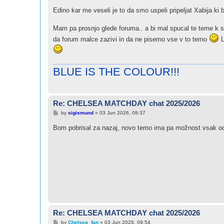
Edino kar me veseli je to da smo uspeli pripeljat Xabija ki b
Mam pa prosnjo glede foruma.. a bi mal spucal te teme k s
da forum malce zazivi in da ne pisemo vse v to temo
L
BLUE IS THE COLOUR!!!
Re: CHELSEA MATCHDAY chat 2025/2026
P
by
sigismund
»
03 Jun 2026, 08:37
o
s
Bom pobrisal za nazaj, novo temo ima pa možnost vsak o
t
Re: CHELSEA MATCHDAY chat 2025/2026
P
by
Chelsea_fan
»
03 Jun 2026, 09:54