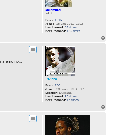
sigismund
admin
Posts:
1815
Joined:
25 Jan 2011, 22:18
Has thanked:
82 times
Been thanked:
189 times
T
o
p
s sramotno...
Trivinho
Posts:
790
Joined:
29 Jan 2009, 20:17
Location:
Ljubljana
Has thanked:
95 times
Been thanked:
16 times
T
o
p