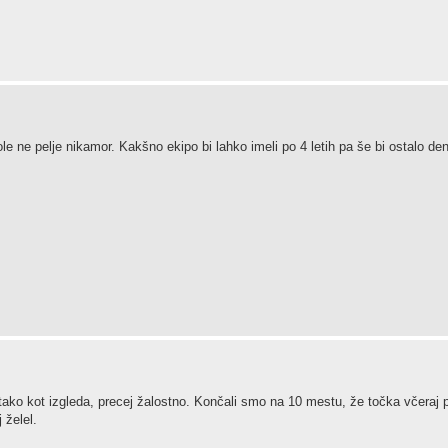
ole ne pelje nikamor. Kakšno ekipo bi lahko imeli po 4 letih pa še bi ostalo den
 tako kot izgleda, precej žalostno. Končali smo na 10 mestu, že točka včeraj 
 želel.