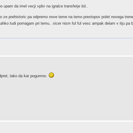
o upam da imel vecji vpliv na igralce transferje itd..
o ze prehistoric pa odpremo nove teme na temo prestopov polet novega trener
ahko tudi pomagam pri temu.. sicer nism ful ful vesc ampak delam v itju pa bi
dpret, tako da kar pogumno.