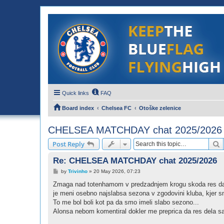
Quick links
FAQ
Board index
Chelsea FC
Otoške zelenice
CHELSEA MATCHDAY chat 2025/2026
S
Post Reply
Re: CHELSEA MATCHDAY chat 2025/2026
P
by
Trivinho
»
20 May 2026, 07:23
o
s
Zmaga nad totenhamom v predzadnjem krogu skoda res da smo
t
je meni osebno najslabsa sezona v zgodovini kluba, kjer s
To me bol boli kot pa da smo imeli slabo sezono...
Alonsa nebom komentiral dokler me preprica da res dela sa