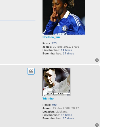
Chelsea_fan
Posts:
223
Joined:
30 Sep 2011, 17:05
Has thanked:
14 times
Been thanked:
17 times
T
o
p
Trivinho
Posts:
790
Joined:
29 Jan 2009, 20:17
Location:
Ljubljana
Has thanked:
95 times
Been thanked:
16 times
T