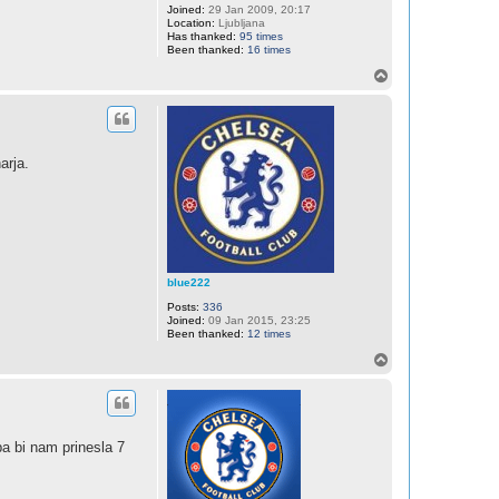
Joined:
29 Jan 2009, 20:17
Location:
Ljubljana
Has thanked:
95 times
Been thanked:
16 times
T
o
p
arja.
blue222
Posts:
336
Joined:
09 Jan 2015, 23:25
Been thanked:
12 times
T
o
p
pa bi nam prinesla 7